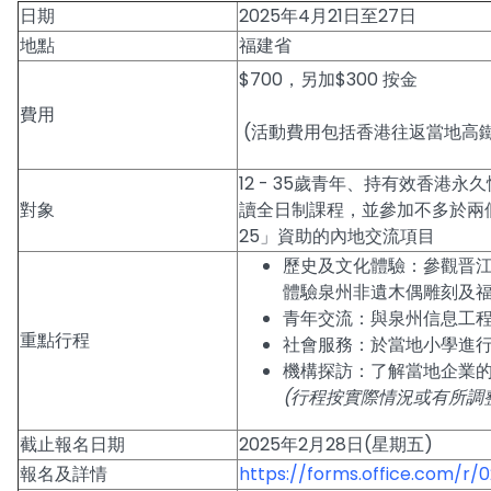
日期
2025年4月21日至27日
地點
福建省
$700，另加$300 按金
費用
(活動費用包括香港往返當地高
12 - 35歲青年、持有效香
對象
讀全日制課程，並參加不多於兩個
25」資助的內地交流項目
歷史及文化體驗：參觀晋
體驗泉州非遺木偶雕刻及福
青年交流：與泉州信息工
重點行程
社會服務：於當地小學進
機構探訪：了解當地企業
(行程按實際情況或有所調
截止報名日期
2025年2月28日(星期五)
報名及詳情
https://forms.office.com/r