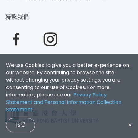
聯繫我們
We use Cookies to give you a better experience on
Sitemap
|
Accessibility
|
Disclaimer
|
Privacy Policy
our website. By continuing to browse the site
without changing your privacy settings, you are
Copyright 2026. Hong Kong Baptist University. All Rights
consenting to our use of Cookies. For more
Reserved.
information, please see our
Privacy Policy
Statement and Personal Information Collection
Statement
.
接受
✕