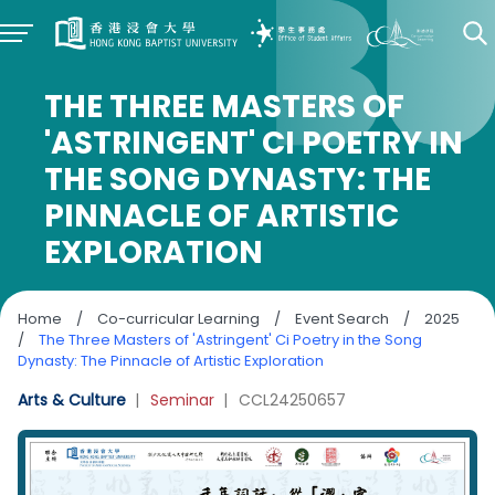
THE THREE MASTERS OF
'ASTRINGENT' CI POETRY IN
THE SONG DYNASTY: THE
PINNACLE OF ARTISTIC
EXPLORATION
Home
/
Co-curricular Learning
/
Event Search
/
2025
/
The Three Masters of 'Astringent' Ci Poetry in the Song
Dynasty: The Pinnacle of Artistic Exploration
Arts & Culture
|
Seminar
|
CCL24250657