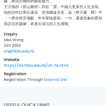
練，展現出獨特的藝術魅力。
王沂孫的《碧山樂府》則在「澀」中融入更多的人生況味。
他的詞作以寄託遙深、意境幽遠見長，如《齊天樂．蟬》中
「一襟余恨宮魂斷，年年翠陰庭樹」一句，通過意象的疊加
與語言的凝練，表達出深沉的人生感慨。
Enquiry
Miss Wang
3411 2562
shi@hkbu.edu.hk
Website
https://shi.hkbu.edu.hk/zh-hk.html
Registration
Registration Through
External Link
USEFUL QUICK LINKS