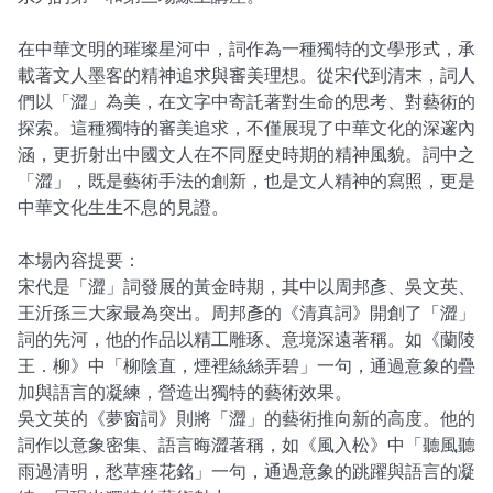
在中華文明的璀璨星河中，詞作為一種獨特的文學形式，承
載著文人墨客的精神追求與審美理想。從宋代到清末，詞人
們以「澀」為美，在文字中寄託著對生命的思考、對藝術的
探索。這種獨特的審美追求，不僅展現了中華文化的深邃內
涵，更折射出中國文人在不同歷史時期的精神風貌。詞中之
「澀」，既是藝術手法的創新，也是文人精神的寫照，更是
中華文化生生不息的見證。
本場內容提要：
宋代是「澀」詞發展的黃金時期，其中以周邦彥、吳文英、
王沂孫三大家最為突出。周邦彥的《清真詞》開創了「澀」
詞的先河，他的作品以精工雕琢、意境深遠著稱。如《蘭陵
王．柳》中「柳陰直，煙裡絲絲弄碧」一句，通過意象的疊
加與語言的凝練，營造出獨特的藝術效果。
吳文英的《夢窗詞》則將「澀」的藝術推向新的高度。他的
詞作以意象密集、語言晦澀著稱，如《風入松》中「聽風聽
雨過清明，愁草瘞花銘」一句，通過意象的跳躍與語言的凝