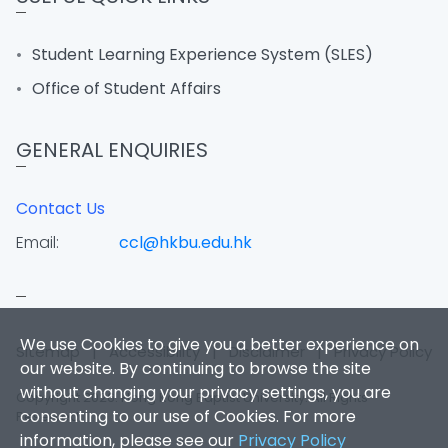
Student Learning Experience System (SLES)
Office of Student Affairs
GENERAL ENQUIRIES
Contact Us
Email:
ccl@hkbu.edu.hk
We use Cookies to give you a better experience on
Sitemap
|
Accessibility
|
Disclaimer
|
Privacy Policy
our website. By continuing to browse the site
without changing your privacy settings, you are
Copyright 2026. Hong Kong Baptist University. All Rights
consenting to our use of Cookies. For more
Reserved.
information, please see our
Privacy Policy